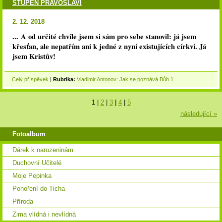
STUPEŇ PRAVOSLAVÍ
2. 12. 2018
...
A od určité chvíle jsem si sám pro sebe stanovil: já jsem
křesťan, ale nepatřím ani k jedné z nyní existujících církví. Já
jsem Kristův!
Celý příspěvek
|
Rubrika:
Vladimir Antonov: Jak se poznává Bůh 1
1
|
2
|
3
|
4
|
5
následující »
Fotoalbum
Dárek k narozeninám
Duchovní Učitelé
Moje Pepinka
Ponoření do Ticha
Příroda
Zima vlídná i nevlídná