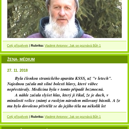
Celý příspěvek
|
Rubrika:
Vladimir Antonov: Jak se poznává Bůh 1
ŽENA- MÉDIUM
27. 11. 2018
Byla členkou stranického aparátu KSSS, už "v letech".
Najednou začala mít silné bolesti hlavy, které vůbec
nepřestávaly. Medicína byla v tomto případě bezmocná.
A náhle začala slyšet hlas, který jí říkal, že je duch, v
minulosti velice známý a ruským národem milovaný básník. A že
mu bylo dovoleno přivtělit se do jejího těla na několik let
Celý příspěvek
|
Rubrika:
Vladimir Antonov: Jak se poznává Bůh 1