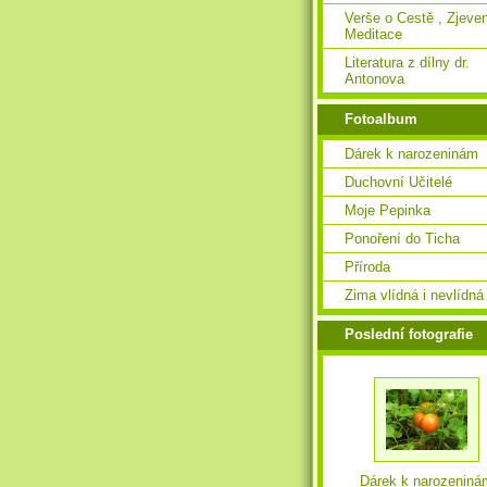
Verše o Cestě , Zjeven
Meditace
Literatura z dílny dr.
Antonova
Fotoalbum
Dárek k narozeninám
Duchovní Učitelé
Moje Pepinka
Ponoření do Ticha
Příroda
Zima vlídná i nevlídná
Poslední fotografie
Dárek k narozeniná