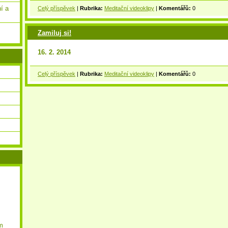
í a
Celý příspěvek
|
Rubrika:
Meditační videoklipy
|
Komentářů:
0
Zamiluj si!
16. 2. 2014
Celý příspěvek
|
Rubrika:
Meditační videoklipy
|
Komentářů:
0
m