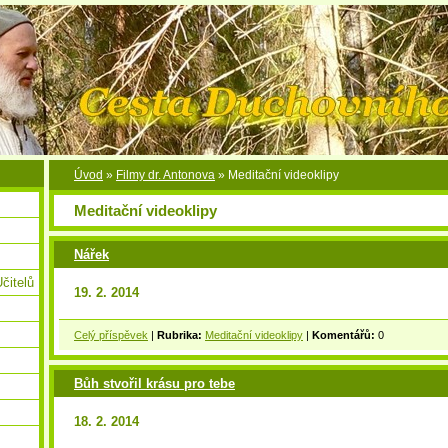
Úvod
»
Filmy dr. Antonova
»
Meditační videoklipy
Meditační videoklipy
Nářek
čitelů
19. 2. 2014
Celý příspěvek
|
Rubrika:
Meditační videoklipy
|
Komentářů:
0
Bůh stvořil krásu pro tebe
18. 2. 2014