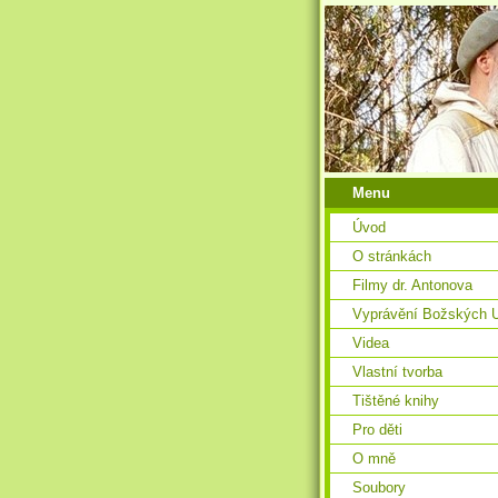
Menu
Úvod
O stránkách
Filmy dr. Antonova
Vyprávění Božských U
Videa
Vlastní tvorba
Tištěné knihy
Pro děti
O mně
Soubory