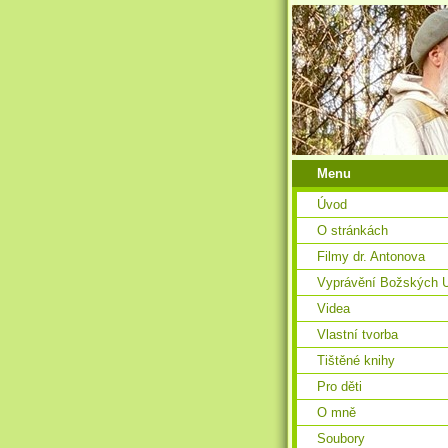
Menu
Úvod
O stránkách
Filmy dr. Antonova
Vyprávění Božských U
Videa
Vlastní tvorba
Tištěné knihy
Pro děti
O mně
Soubory