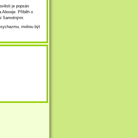
ověsti je popsán
 Alexeje. Příběh o
mi Samotnými.
 hésychazmu, mohou být