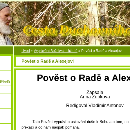
Úvod
»
Vyprávění Božských Učitelů
»
Pověst o Radě a Alexejovi
Pověst o Radě a Alexejovi
Pověst o Radě a Alex
čitelů
Zapsala
Anna Zubkova
Redigoval Vladimir Antonov
Tato Pověst vypráví o usilování duše k Bohu a o tom, co
překáží a co nám naopak pomáhá.