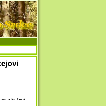
ejovi
 nám na této Cestě