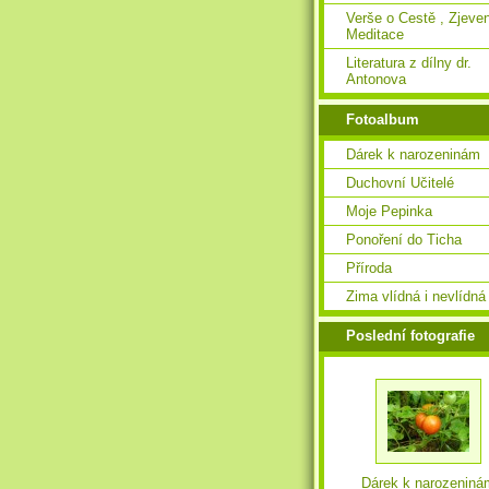
Verše o Cestě , Zjeven
Meditace
Literatura z dílny dr.
Antonova
Fotoalbum
Dárek k narozeninám
Duchovní Učitelé
Moje Pepinka
Ponoření do Ticha
Příroda
Zima vlídná i nevlídná
Poslední fotografie
Dárek k narozeniná