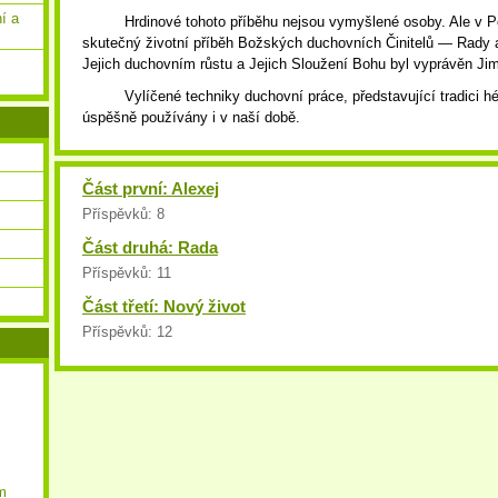
í a
Hrdinové tohoto příběhu nejsou vymyšlené osoby. Ale v P
skutečný životní příběh Božských duchovních Činitelů — Rady a
Jejich duchovním růstu a Jejich Sloužení Bohu byl vyprávěn Ji
Vylíčené techniky duchovní práce, představující tradici
úspěšně používány i v naší době.
Část první: Alexej
Příspěvků:
8
Část druhá: Rada
Příspěvků:
11
Část třetí: Nový život
Příspěvků:
12
m