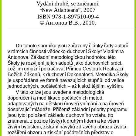
Vydání druhé, se změnami.
New Atlanteans”, 2007
“
ISBN 978-1-897510-09-4
© Антонов В.В., 2010.
Do tohoto sborníku jsou zařazeny články řady autorů
v rámcích činnosti vědecko-duchovní Školy
*
Vladimira
Antonova. Základní metodologickou hodnotou této
Školy je rozvíjení jejích adeptů jako duchovních srdcí,
což jim umožní pokračovat Přímou Cestou k Realizaci
Božích Zákonů, k duchovní Dokonalosti. Metodika Školy
je uspořádána ve formě navazujících stupňů: od velice
jednoduchých, počátečních – až k složitějším, vyšším.
V této knize jsou uvedena metodologická
doporučení a modifikace počátečních metod,
adaptovaných na dětskou úroveň vnímání a na úroveň
dospívající mládeže. Přičemž základní priority programu
jsou tyto: položení základu duchovního vztahu (to
znamená, z pozice lásky) k druhým lidem a ke všem
živým bytostem, získání návyků zdravého obrazu života,
rozšíření obzoru a získání počátečních představ o