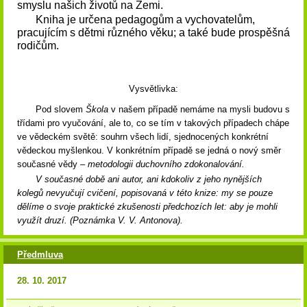
smyslu našich životů na Zemi.
Kniha je určena pedagogům a vychovatelům,
pracujícím s dětmi různého věku; a také bude prospěšná
rodičům.
Vysvětlivka:
Pod slovem
Škola
v našem případě nemáme na mysli budovu s
třídami pro vyučování, ale to, co se tím v takových případech chápe
ve vědeckém světě: souhrn všech lidí, sjednocených konkrétní
vědeckou myšlenkou. V konkrétním případě se jedná o nový směr
současné vědy
– metodologii duchovního zdokonalování.
V současné době ani autor, ani kdokoliv z jeho nynějších
kolegů nevyučují cvičení, popisovaná v této knize: my se pouze
dělíme o svoje praktické zkušenosti předchozích let: aby je mohli
využít druzí. (Poznámka V. V. Antonova).
Předmluva
28. 10. 2017