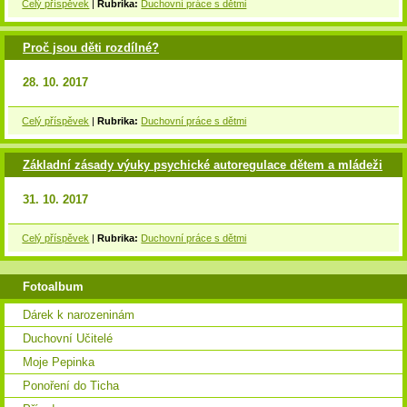
Celý příspěvek
|
Rubrika:
Duchovní práce s dětmi
Proč jsou děti rozdílné?
28. 10. 2017
Celý příspěvek
|
Rubrika:
Duchovní práce s dětmi
Základní zásady výuky psychické autoregulace dětem a mládeži
31. 10. 2017
Celý příspěvek
|
Rubrika:
Duchovní práce s dětmi
Fotoalbum
Dárek k narozeninám
Duchovní Učitelé
Moje Pepinka
Ponoření do Ticha