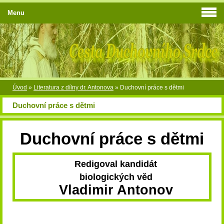
Menu
Úvod
»
Literatura z dílny dr. Antonova
»
Duchovní práce s dětmi
Duchovní práce s dětmi
Duchovní práce s dětmi
Redigoval kandidát
biologických věd
Vladimir Antonov