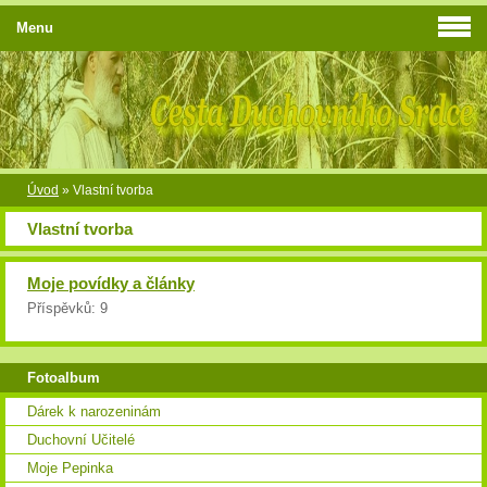
Menu
Úvod
»
Vlastní tvorba
Vlastní tvorba
Moje povídky a články
Příspěvků:
9
Fotoalbum
Dárek k narozeninám
Duchovní Učitelé
Moje Pepinka