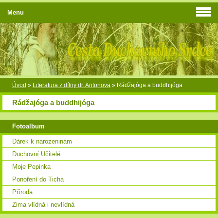
Menu
Úvod
»
Literatura z dílny dr. Antonova
»
Rádžajóga a buddhijóga
Rádžajóga a buddhijóga
Fotoalbum
Dárek k narozeninám
Duchovní Učitelé
Moje Pepinka
Ponoření do Ticha
Příroda
Zima vlídná i nevlídná