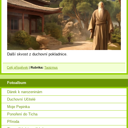
Další skvost z duchovní pokladnice.
Celý příspěvek
|
Rubrika:
Taoizmus
Fotoalbum
Dárek k narozeninám
Duchovní Učitelé
Moje Pepinka
Ponoření do Ticha
Příroda