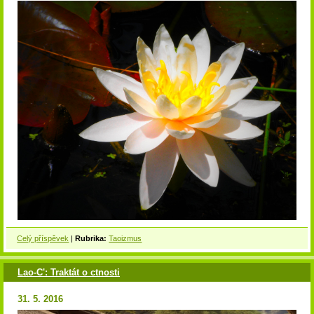
Celý příspěvek
|
Rubrika:
Taoizmus
Lao-C': Traktát o ctnosti
31. 5. 2016