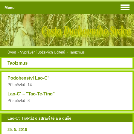
Menu
Úvod
»
Vyprávění Božských Učitelů
»
Taoizmus
Taoizmus
Podobenství Lao-C'
Příspěvků:
14
Lao-C' – "Tao-Te-Ting"
Příspěvků:
8
Lao-C': Traktát o zdraví těla a duše
25. 5. 2016