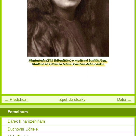
← Předchozí
Zpět do složky
Další →
Fotoalbum
Dárek k narozeninám
Duchovní Učitelé