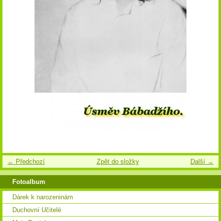
← Předchozí
Zpět do složky
Další →
Fotoalbum
Dárek k narozeninám
Duchovní Učitelé