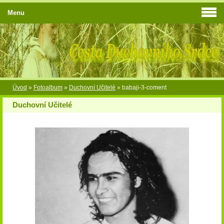
Menu
Úvod
»
Fotoalbum
»
Duchovní Učitelé
»
babaji-3-coment
Duchovní Učitelé