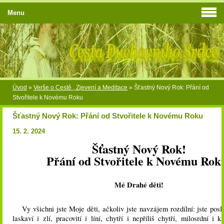
Menu
Úvod
»
Verše o Cestě , Zjevení a Meditace
»
Šťastný Nový Rok: Přání od
Stvořitele k Novému Roku
Šťastný Nový Rok: Přání od Stvořitele k Novému Roku
15. 2. 2024
Šťastný Nový Rok!
Přání od Stvořitele k Novému Rok
Mé Drahé děti!
Vy všichni jste Moje děti, ačkoliv jste navzájem rozdílní: jste posl
laskaví i zlí, pracovití i líní, chytří i nepříliš chytří, milosrdní i kr