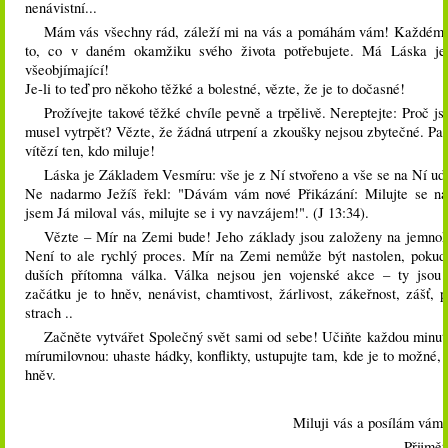
nenávistní...
Mám vás všechny rád, záleží mi na vás a pomáhám vám! Každém
to, co v daném okamžiku svého života potřebujete. Má Láska j
všeobjímající!
Je-li to teď pro někoho těžké a bolestné, vězte, že je to dočasné!
Prožívejte takové těžké chvíle pevně a trpělivě. Nereptejte: Proč j
musel vytrpět? Vězte, že žádná utrpení a zkoušky nejsou zbytečné. Pa
vítězí ten, kdo miluje!
Láska je Základem Vesmíru: vše je z Ní stvořeno a vše se na Ní ud
Ne nadarmo Ježíš řekl: "Dávám vám nové Přikázání: Milujte se n
jsem Já miloval vás, milujte se i vy navzájem!". (J 13:34).
Vězte – Mír na Zemi bude! Jeho základy jsou založeny na jemnoh
Není to ale rychlý proces. Mír na Zemi nemůže být nastolen, pokud 
duších přítomna válka. Válka nejsou jen vojenské akce – ty jsou
začátku je to hněv, nenávist, chamtivost, žárlivost, zákeřnost, zášť, p
strach ..
Začněte vytvářet Společný svět sami od sebe! Učiňte každou minut
mírumilovnou: uhaste hádky, konflikty, ustupujte tam, kde je to možné, 
hněv.
Miluji vás a posílám vám
Přijmě