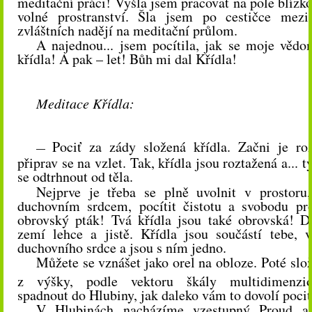
meditační práci! Vyšla jsem pracovat na pole blízk
volné prostranství. Šla jsem po cestičce mezi
zvláštních nadějí na meditační průlom.
A najednou... jsem pocítila, jak se moje věd
křídla! A pak – let! Bůh mi dal Křídla!
Meditace Křídla:
Pociť za zády složená křídla. Začni je ro
—
připrav se na vzlet. Tak, křídla jsou roztažená a... 
se odtrhnout od těla.
Nejprve je třeba se plně uvolnit v prostoru,
duchovním srdcem, pocítit čistotu a svobodu pro
obrovský pták! Tvá křídla jsou také obrovská! D
zemí lehce a jistě. Křídla jsou součástí tebe, v
duchovního srdce a jsou s ním jedno.
Můžete se vznášet jako orel na obloze. Poté slož
z výšky, podle vektoru škály multidimenzion
spadnout do Hlubiny, jak daleko vám to dovolí pocit
V Hlubinách nacházíme vzestupný Proud a