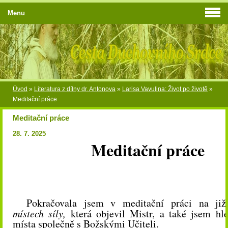
Menu
Úvod
»
Literatura z dílny dr. Antonova
»
Larisa Vavulina: Život po životě
»
Meditační práce
Meditační práce
28. 7. 2025
Meditační práce
Pokračovala jsem v meditační práci na ji
místech síly,
která objevil Mistr, a také jsem hl
místa společně s Božskými Učiteli.