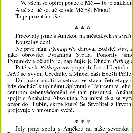
Ve všem se opírej pouze o Mě — to je základní
—
A uč se, uč se, uč se ode Mě být Mnou!
To je prozatím vše!
* * *
Pracovaly jsme s Aničkou na městských
místech 
Kouzelný den!
Nejprve nám
Pýthagorás
daroval Božský stav, z
jako obrovská Pyramida Světla. Ponořily jsm
Pyramidy a očistily je, naplňujíc je Ohněm
Pýthago
Poté se k
Pýthagorovi
připojili Jeho Učedníci, 
Ježíš
se Svými Učedníky a Mnozí naši Božští Přátel
Dali nám pocítit a setrvat ve stavu třetí etapy 
kdy dochází k úplnému Splynutí s Tvůrcem v Jeho 
centrum sebeuvědomění se tam přesouvá. Anáhatu
spojit s Anáhatou Absolutna. Na místě těla se vytv
otvor do Hlubin, skrze který Se Stvořitel z Prvotn
projevuje v hmotném světě.
* * *
Jely jsme spolu s Aničkou na naše severská m