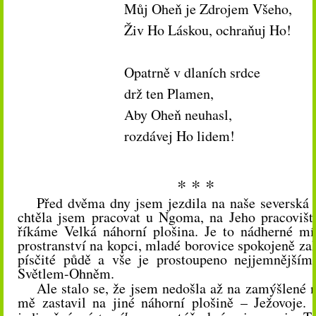
Můj Oheň je Zdrojem Všeho,
Živ Ho Láskou, ochraňuj Ho!
Opatrně v dlaních srdce
drž ten Plamen,
Aby Oheň neuhasl,
rozdávej Ho lidem!
* * *
Před dvěma dny jsem jezdila na naše severská
chtěla jsem pracovat u Ngoma, na Jeho pracovišt
říkáme Velká náhorní plošina. Je to nádherné mí
prostranství na kopci, mladé borovice spokojeně za
písčité půdě a vše je prostoupeno nejjemnější
Světlem-Ohněm.
Ale stalo se, že jsem nedošla až na zamýšlené 
mě zastavil na jiné náhorní plošině – Ježovoje. 