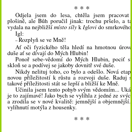
* * *
Odjela jsem do lesa, chtěla jsem pracovat
plošině, ale Bůh poručil jinak: trochu pršelo, a t
vydala na nejbližší
místo
síly
k
Iglovi
do smrkového 
Igl:
Rozplyň se ve Mně!
–
Ať oči fyzického těla hledí na hmotnou úrove
duše ať se dívají do Mých Hlubin!
Ponoř sebe-vědomí do Mých Hlubin, pociť sv
skloň se a podívej se jakoby dovnitř své duše.
Nikdy nelituj toho, co bylo a odešlo. Nová etapa
novou příležitostí k růstu a rozvoji duše. Raduj 
takové příležitosti stát se lepší a bližší ke Mně.
Učinila jsem tento pohyb svým vědomím... Ukáz
je to zajímavé! Jako bych se vylíhla z jedné ze svý
a zrodila se v nové kvalitě: jemnější a objemnější.
vylíhnutí motýla z housenky.
* * *