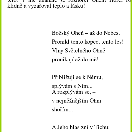
klidně a vyzařoval teplo a lásku!
Božský Oheň – až do Nebes,
Pronikl tento kopec, tento les!
Vlny Světelného Ohně
pronikají až do mě!
Přibližuji se k Němu,
splývám s Ním...
A rozplývám se, –
v nejněžnějším Ohni
s
hořím...
A
Jeho hlas zní v Tichu: