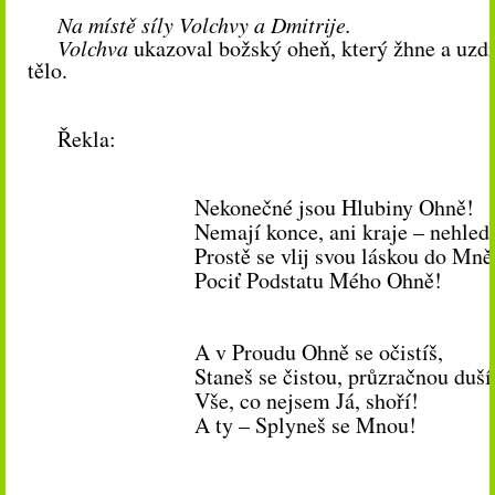
Na místě síly Volchvy a Dmitrije.
Volchva
ukazoval božský oheň, který žhne a uzd
tělo.
Řekla:
Nekonečné jsou Hlubiny Ohně!
Nemají konce, ani kraje – nehlede
Prostě se vlij svou láskou do Mně
Pociť Podstatu Mého Ohně!
A v Proudu Ohně se očistíš,
Staneš se čistou, průzračnou duší
Vše, co nejsem Já, shoří!
A ty – Splyneš se Mnou!