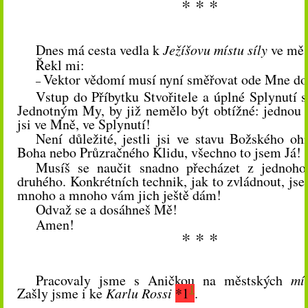
* * *
Dnes má cesta vedla k
Ježíšovu místu síly
ve měs
Řekl mi:
Vektor vědomí musí nyní směřovat ode Mne do 
–
Vstup do Příbytku Stvořitele a úplné Splynutí 
Jednotným My, by již nemělo být obtížné: jednou –
jsi ve Mně, ve Splynutí!
Není důležité, jestli jsi ve stavu Božského oh
Boha nebo Průzračného Klidu, všechno to jsem Já!
Musíš se naučit snadno přecházet z jednoho
druhého. Konkrétních technik, jak to zvládnout, js
mnoho a mnoho vám jich ještě dám!
Odvaž se a dosáhneš Mě!
Amen!
* * *
Pracovaly jsme s Aničkou na městských
mís
1
Zašly jsme i ke
Karlu Rossi
*1
.