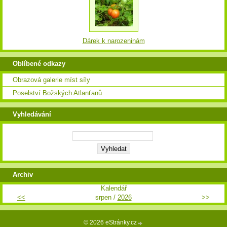
Dárek k narozeninám
Oblíbené odkazy
Obrazová galerie míst síly
Poselství Božských Atlanťanů
Vyhledávání
Archiv
Kalendář
<<
srpen /
2026
>>
© 2026 eStránky.cz