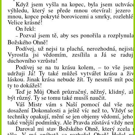
Když jsem vyšla na kopec, byla jsem uchváce
výhledu, který se přede mnou otevíral: jezero 
mnou, kopce pokryté borovicemi a smrky, rozlehlé p
Velice krásné!
On řekl:
Pozval jsem tě, aby ses ponořila a rozplynul
–
Božského Ohně!
Podívej, už nejsi ta plachá, nerozhodná, nejistá
Vyrostla jsi vědomím, zesílila a Já se raduj
duchovního vzrůstu!
Podívej se na tu krásu kolem, – to vše jsem
udržuji Já! Ty také můžeš vytvářet krásu a živi
láskou. Jinak krása nebude žít. Ty nesmíš mít poc
ty to dokážeš!
Teď je Můj Oheň průzračný, něžný, klidný, a
být různý. Ty se tomu také musíš naučit.
Váš Mistr vám s Naší pomocí dal vše nez
dosažení Dokonalosti a ještě víc než to, Vždyť se
techniky opakují, mění se jen objemy vědomí, jeho 
také vnější podmínky. Ale Pravda zůstává vždy ne
Daroval mi stav Božského
O
hně, který zcela 
tělo. V mé
anáhatě
se rozhořel
O
heň! Hořel ro