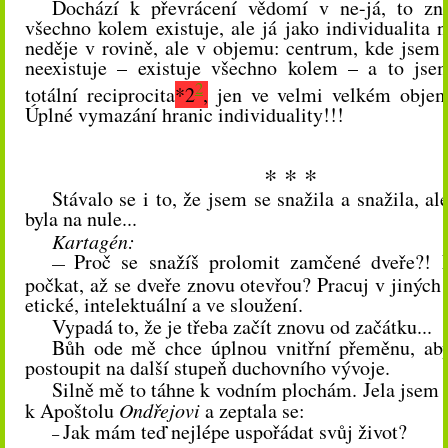
Dochází k převrácení vědomí v ne-já, to zn
všechno kolem existuje, ale já jako individualita n
neděje v rovině, ale v objemu: centrum, kde jsem s
neexistuje – existuje všechno kolem – a to jse
2
totální reciprocita
*
2
,
jen ve velmi velkém obj
Úplné vymazání hranic individuality!!!
* * *
Stávalo se i to, že jsem se snažila a snažila, a
byla na nule...
Kartagén:
Proč se snažíš prolomit zamčené dveře?! N
—
počkat, až se dveře znovu otevřou? Pracuj v jiných 
etické, intelektuální a v
e
sloužení.
Vypadá to, že je třeba začít znovu od začátku...
Bůh ode mě chce úplnou vnitřní přeměnu, ab
postoupit na další stupeň duchovního vývoje.
Silně mě to táhne k vodním plochám. Jela jsem 
k Apoštolu
Ondřejovi
a zeptala se:
Jak mám teď nejlépe uspořádat svůj život?
–