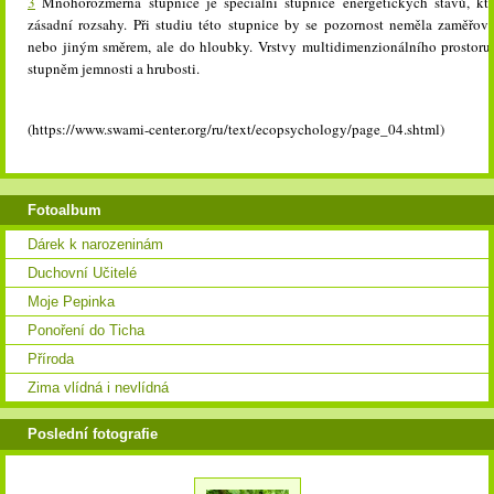
3
Mnohorozměrná stupnice je speciální stupnice energetických stavů, kter
zásadní rozsahy. Při studiu této stupnice by se pozornost neměla zaměřov
nebo jiným směrem, ale do hloubky. Vrstvy multidimenzionálního prostoru 
stupněm jemnosti a hrubosti.
(https://www.swami-center.org/ru/text/ecopsychology/page_04.shtml)
Fotoalbum
Dárek k narozeninám
Duchovní Učitelé
Moje Pepinka
Ponoření do Ticha
Příroda
Zima vlídná i nevlídná
Poslední fotografie