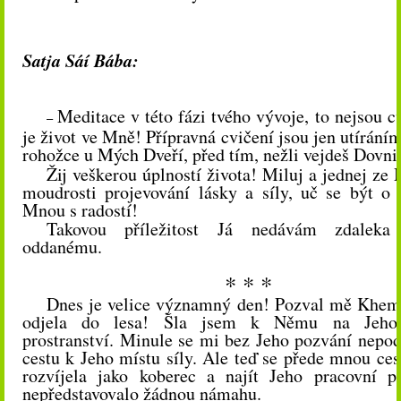
Satja Sáí Bába:
Meditace v této fázi tvého vývoje, to nejsou c
–
je život ve Mně! Přípravná cvičení jsou jen utírání
rohožce u Mých Dveří, před tím, nežli vejdeš Dovnit
Žij veškerou úplností života! Miluj a jednej ze 
moudrosti projevování lásky a síly, uč se být o
Mnou s radostí!
Takovou příležitost Já nedávám zdaleka
oddanému.
* * *
Dnes je velice významný den! Pozval mě Khem
odjela do lesa! Šla jsem k Němu na Jeho 
prostranství. Minule se mi bez Jeho pozvání nepoda
cestu k Jeho místu síly. Ale teď se přede mnou ces
rozvíjela jako koberec a najít Jeho pracovní pr
nepředstavovalo žádnou námahu.