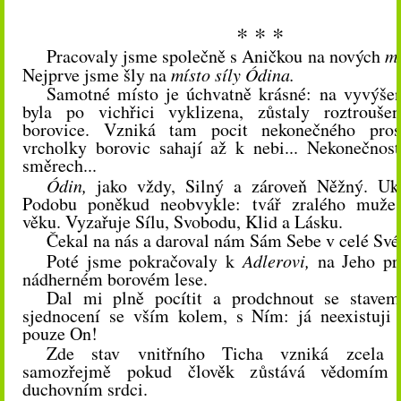
* * *
Pracovaly jsme společně s Aničkou na nových
mí
Nejprve jsme šly na
místo síly Ódina.
Samotné místo je úchvatně krásné: na vyvýšen
byla po vichřici vyklizena, zůstaly roztrouše
borovice. Vzniká tam pocit nekonečného pros
vrcholky borovic sahají až k nebi... Nekonečnos
směrech...
Ódin,
jako vždy, Silný a zároveň Něžný. Uk
Podobu poněkud neobvykle: tvář zralého muže 
věku. Vyzařuje Sílu, Svobodu, Klid a Lásku.
Čekal na nás a daroval nám Sám Sebe v celé Své 
Poté jsme pokračovaly k
Adlerovi,
na Jeho pra
nádherném borovém lese.
Dal mi plně pocítit a prodchnout se stavem 
sjednocení se vším kolem, s Ním: já neexistuji 
pouze On!
Zde stav vnitřního Ticha vzniká zcela p
samozřejmě pokud člověk zůstává vědomím
duchovním srdci.