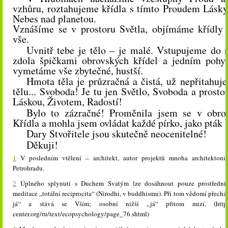
vzhůru, roztahujeme křídla s tímto Proudem Lásky
Nebes nad planetou.
Vznášíme se v prostoru Světla, objímáme křídly
vše.
Uvnitř tebe je tělo – je malé. Vstupujeme do 
zdola špičkami obrovských křídel a jedním pohy
vymetáme vše zbytečné, hustší.
Hmota těla je průzračná a čistá, už nepřitahuj
tělu... Svoboda! Je tu jen Světlo, Svoboda a prosto
Láskou, Životem, Radostí!
Bylo to zázračné! Proměnila jsem se v obrov
Křídla a mohla jsem ovládat každé pírko, jako pták v
Dary Stvořitele jsou skutečně neocenitelné!
Děkuji!
1
V posledním vtělení – architekt, autor projektů mnoha architekton
Petrohradu.
2
Úplného splynutí s Duchem Svatým lze dosáhnout pouze prostřednic
meditace „totální reciprocita“ (Nirodhi, v buddhismu). Při tom vědomí přecház
já“ a stává se Vším; osobní nižší „já“ přitom mizí. (https:
center.org/ru/text/ecopsychology/page_76.shtml)