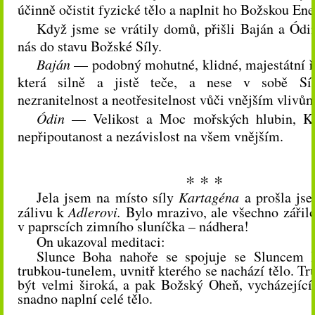
účinně očistit fyzické tělo a naplnit ho Božskou Ene
Když jsme se vrátily domů, přišli Baján a Ódin
nás do stavu Božské Síly.
Baján
— podobný mohutné, klidné, majestátní ř
která silně a jistě teče, a nese v sobě Sí
nezranitelnost a neotřesitelnost vůči vnějším vlivům
Ódin
— Velikost a Moc mořských hlubin, Kl
nepřipoutanost a nezávislost na všem vnějším.
* * *
Jela jsem na místo síly
Kartagéna
a prošla js
zálivu k
Adlerovi.
Bylo mrazivo, ale všechno zářilo 
v paprscích zimního sluníčka – nádhera!
On ukazoval meditaci:
Slunce Boha nahoře se spojuje se Sluncem 
trubkou-tunelem, uvnitř kterého se nachází tělo. T
být velmi široká, a pak Božský Oheň, vycházející
snadno naplní celé tělo.