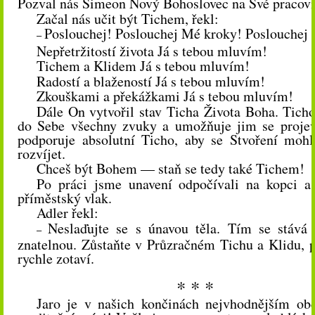
Pozval nás Simeon Nový Bohoslovec na Své pracovi
Začal
nás
učit být Tichem, řekl:
Poslouchej! Poslouchej Mé kroky! Poslouchej 
–
Nepřetržitostí života Já s tebou mluvím!
Tichem a Klidem Já s tebou mluvím!
Radostí a blažeností Já s tebou mluvím!
Zkouškami a překážkami Já s tebou mluvím!
Dále On vytvořil stav Ticha Života Boha. Tich
do Sebe všechny zvuky a umožňuje jim se projev
podporuje absolutní Ticho, aby se Stvoření moh
rozvíjet.
Chceš být Bohem — staň se tedy také Tichem!
Po práci jsme unavení odpočívali na kopci a
příměstský vlak.
Adler řekl:
Neslaďujte se s únavou těla. Tím se stává 
–
znatelnou. Zůstaňte v Průzračném Tichu a Klidu, p
rychle zotaví.
* * *
Jaro je v našich končinách nejvhodnějším ob