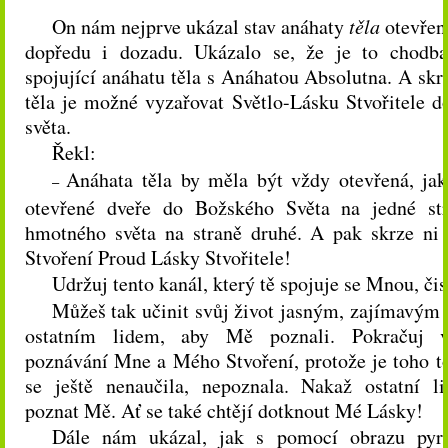
On nám nejprve ukázal stav anáhaty
těla
otevřen
dopředu i dozadu. Ukázalo se, že je to chodba
spojující anáhatu těla s Anáhatou Absolutna. A skr
těla je možné vyzařovat Světlo-Lásku Stvořitele d
světa.
Řekl:
Anáhata těla by měla být vždy otevřená, ja
–
otevřené dveře do Božského Světa na jedné st
hmotného světa na straně druhé. A pak skrze ni
Stvoření Proud Lásky Stvořitele!
Udržuj tento kanál, který tě spojuje se Mnou, čis
Můžeš tak učinit svůj život jasným, zajímavým
ostatním lidem, aby Mě poznali. Pokračuj v
poznávání Mne a Mého Stvoření, protože je toho tol
se ještě nenaučila, nepoznala. Nakaž ostatní l
poznat Mě. Ať se také chtějí dotknout Mé Lásky!
Dále nám ukázal, jak s pomocí obrazu pyr