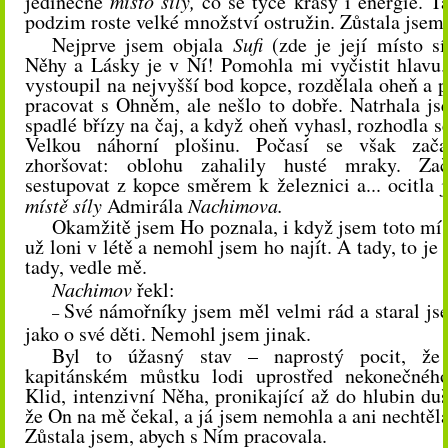
jedinečné
místo síly,
co se týče krásy i energie. T
podzim roste velké množství ostružin. Zůstala jsem
Nejprve jsem objala
Sufi
(zde je její místo sí
Něhy a Lásky je v Ní! Pomohla mi vyčistit hlavu
vystoupil na nejvyšší bod kopce, rozdělala oheň a p
pracovat s Ohněm, ale nešlo to dobře. Natrhala jse
spadlé břízy na čaj, a když oheň vyhasl, rozhodla se
Velkou náhorní plošinu. Počasí se však zača
zhoršovat: oblohu zahalily husté mraky. Za
sestupovat z kopce směrem k železnici a... ocitl
a
j
místě síly
Admirála
Nachimova.
Okamžitě jsem Ho poznala, i když jsem toto mís
už loni v létě a nemohl jsem ho najít. A tady, to j
tady, vedle mě.
Nachimov
řekl:
Své námořníky jsem měl velmi rád a staral js
–
jako o své děti. Nemohl jsem jinak.
Byl to úžasný stav – naprostý pocit, ž
kapitánském můstku lodi uprostřed nekonečnéh
Klid, intenzivní Něha, pronikající až do hlubin duš
že On na mě čekal, a já jsem nemohla a ani nechtěla
Zůstala jsem, abych s Ním pracovala.